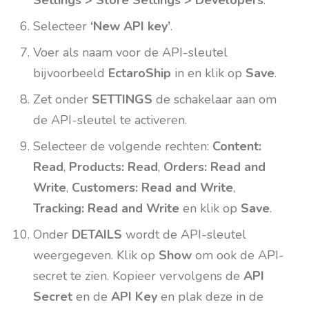
Settings > Store Settings > Developers
.
Selecteer
‘New API key’
.
Voer als naam voor de API-sleutel
bijvoorbeeld
EctaroShip
in en klik op
Save
.
Zet onder
SETTINGS
de schakelaar aan om
de API-sleutel te activeren.
Selecteer de volgende rechten:
Content:
Read
,
Products: Read
,
Orders: Read and
Write
,
Customers: Read and Write
,
Tracking: Read and Write
en klik op
Save
.
Onder
DETAILS
wordt de API-sleutel
weergegeven. Klik op
Show
om ook de API-
secret te zien. Kopieer vervolgens de
API
Secret
en de
API Key
en plak deze in de